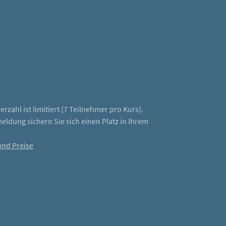
book
rzahl ist limitiert (7 Teilnehmer pro Kurs).
meldung sichern Sie sich einen Platz in Ihrem
.
nd Preise