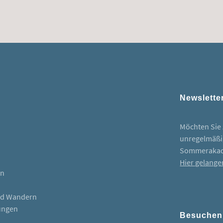
Newslette
Möchten Sie 
unregelmäßig
Sommerakad
Hier gelange
en
nd Wandern
ungen
Besuchen 