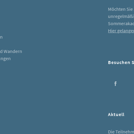
Möchten Sie 
unregelmäßig
Sommerakad
Hier gelange
en
nd Wandern
ungen
Besuchen S
Face
Aktuell
Die Teilnehme