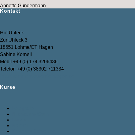
Annette Gundermann
Kontakt
Hof Uhleck
Zur Uhleck 3
18551 Lohme/OT Hagen
Sabine Korneli
Mobil +49 (0) 174 3206436
Telefon +49 (0) 38302 711334
info@sommerakademie-ruegen.de
Kurse
Fotografie
Bildhauerei/Stein
Keramik
Malerei
Kreatives Schreiben